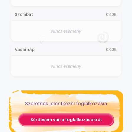
Szombat
08.08.
Nincs esemény
Vasárnap
08.09.
Nincs esemény
Szeretnék jelentkezni foglalkozásra
Kérdésem van a foglalkozásokról