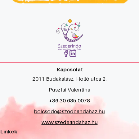
Kapcsolat
2011 Budakalász, Holló utca 2.
Pusztai Valentina
+36 30 635 0078
bolcsode@szederindahaz.hu
www.szederindahaz.hu
Linkek