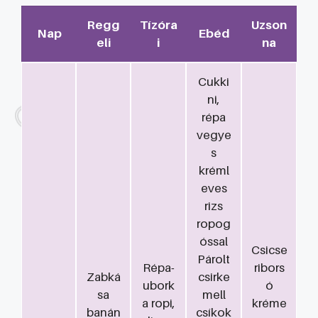
Regg
Tízóra
Uzson
Nap
Ebéd
eli
i
na
Cukki
ni,
répa
vegye
s
kréml
eves
rizs
ropog
óssal
Csicse
Párolt
Répa-
ribors
Zabká
csirke
ubork
ó
sa
mell
a ropi,
kréme
banán
csíkok