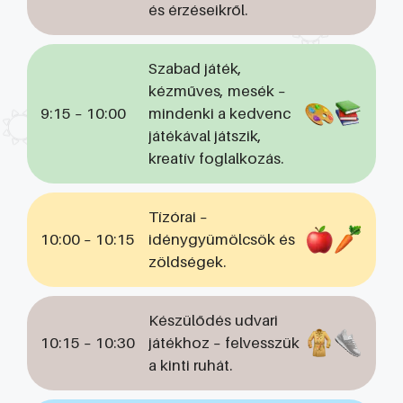
és érzéseikről.
Szabad játék,
kézműves, mesék –
9:15 – 10:00
mindenki a kedvenc
játékával játszik,
kreatív foglalkozás.
Tízórai –
10:00 – 10:15
idénygyümölcsök és
zöldségek.
Készülődés udvari
10:15 – 10:30
játékhoz – felvesszük
a kinti ruhát.