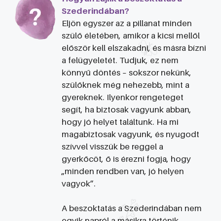
Szederindában?
Eljön egyszer az a pillanat minden
szülő életében, amikor a kicsi mellől
először kell elszakadni, és másra bízni
a felügyeletét. Tudjuk, ez nem
könnyű döntés – sokszor nekünk,
szülőknek még nehezebb, mint a
gyereknek. Ilyenkor rengeteget
segít, ha biztosak vagyunk abban,
hogy jó helyet találtunk. Ha mi
magabiztosak vagyunk, és nyugodt
szívvel visszük be reggel a
gyerkőcöt, ő is érezni fogja, hogy
„minden rendben van, jó helyen
vagyok”.
A beszoktatás a Szederindában nem
egyik napról a másikra történik.