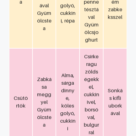
a
penne
ém
ával
golyó,
tésztá
zabke
Gyüm
cukkin
val
ksszel
ölcste
i, répa
Gyüm
a
ölcsjo
ghurt
Csirke
ragu
zölds
Alma,
Zabká
égekk
sárga
sa
el,
dinny
Sonká
megg
cukkin
Csütö
e,
s kifli
yel
ivel,
rtök
köles
ubork
Gyüm
borsó
golyó,
ával
ölcste
val,
cukkin
a
bulgur
i
ral