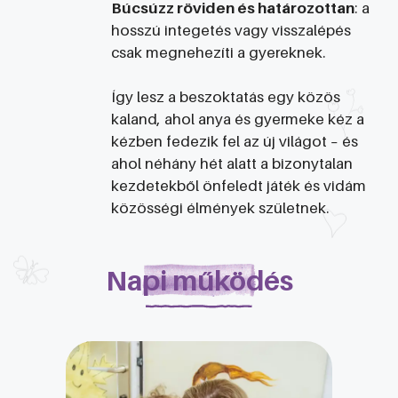
Búcsúzz röviden és határozottan
: a
hosszú integetés vagy visszalépés
csak megnehezíti a gyereknek.
Így lesz a beszoktatás egy közös
kaland, ahol anya és gyermeke kéz a
kézben fedezik fel az új világot – és
ahol néhány hét alatt a bizonytalan
kezdetekből önfeledt játék és vidám
közösségi élmények születnek.
Napi működés