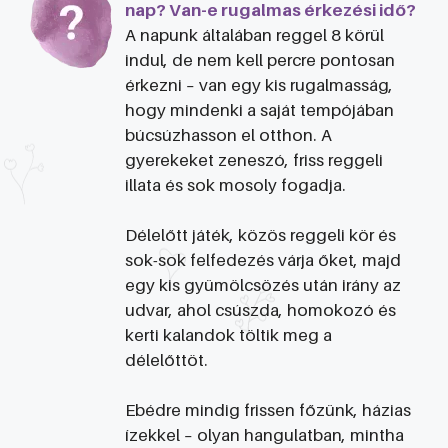
nap? Van-e rugalmas érkezési idő?
A napunk általában reggel 8 körül
indul, de nem kell percre pontosan
érkezni – van egy kis rugalmasság,
hogy mindenki a saját tempójában
búcsúzhasson el otthon. A
gyerekeket zeneszó, friss reggeli
illata és sok mosoly fogadja.
Délelőtt játék, közös reggeli kör és
sok-sok felfedezés várja őket, majd
egy kis gyümölcsözés után irány az
udvar, ahol csúszda, homokozó és
kerti kalandok töltik meg a
délelőttöt.
Ebédre mindig frissen főzünk, házias
ízekkel – olyan hangulatban, mintha