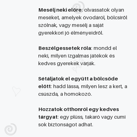
Mesélj neki előre
: olvassatok olyan
meséket, amelyek óvodáról, bölcsiről
szólnak, vagy mesélj a saját
gyerekkori jó élményeidről.
Beszélgessetek róla
: mondd el
neki, milyen izgalmas játékok és
kedves gyerekek várják.
Sétáljatok el együtt a bölcsőde
előtt
: hadd lássa, milyen lesz a kert, a
csúszda, a homokozó.
Hozzatok otthonról egy kedves
tárgyat
: egy plüss, takaró vagy cumi
sok biztonságot adhat.