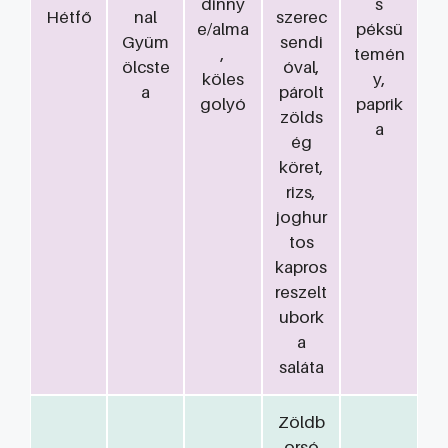
dinny
s
Hétfő
nal
szerec
e/alma
péksü
Gyüm
sendi
,
temén
ölcste
óval,
köles
y,
a
párolt
golyó
paprik
zölds
a
ég
köret,
rizs,
joghur
tos
kapros
reszelt
ubork
a
saláta
Zöldb
orsó