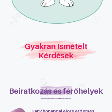
Gyakran Ismételt
Kérdések
Beiratkozás és férőhelyek
Hány hónappal előre érdemes