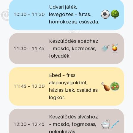
Udvari játék,
10:30 – 11:30
levegőzés – futás,
homokozás, csúszda.
Készülődés ebédhez
11:30 – 11:45
– mosdó, kézmosás,
folyadék.
Ebéd – friss
alapanyagokból,
11:45 – 12:30
házias ízek, családias
légkör.
Készülődés alváshoz
12:30 – 12:45
– mosdó, fogmosás,
pelenkázás.