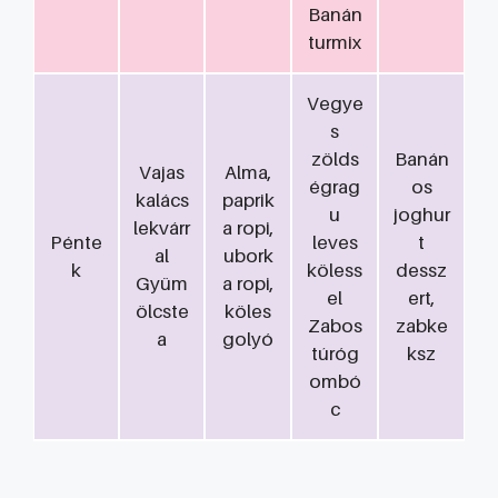
Banán
turmix
Vegye
s
zölds
Banán
Vajas
Alma,
égrag
os
kalács
paprik
u
joghur
lekvárr
a ropi,
Pénte
leves
t
al
ubork
k
köless
dessz
Gyüm
a ropi,
el
ert,
ölcste
köles
Zabos
zabke
a
golyó
túróg
ksz
ombó
c