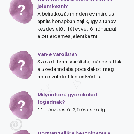
jelentkezni?
A beiratkozás minden év március
április hónapban zajlik, így a tanév
kezdés előtt fél évvel, 6 hónappal
előtt érdemes jelentkezni.
Van-e várólista?
Szokott lenni várólista, már beírattak
a Szederindába pocaklakót, meg
nem született kistestvért is.
Milyen korú gyerekeket
fogadnak?
11 hónapostól 3,5 éves korig.
Hogyan zajlik a beszoktatás a