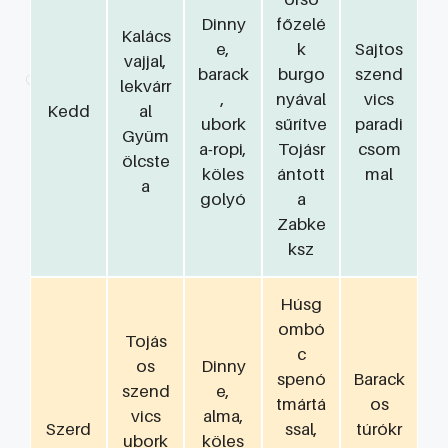
Dinny
főzelé
Kalács
e,
k
Sajtos
vajjal,
barack
burgo
szend
lekvárr
,
nyával
vics
Kedd
al
ubork
sűrítve
paradi
Gyüm
a-ropi,
Tojásr
csom
ölcste
köles
ántott
mal
a
golyó
a
Zabke
ksz
Húsg
ombó
Tojás
c
os
Dinny
spenó
Barack
szend
e,
tmártá
os
vics
alma,
Szerd
ssal,
túrókr
ubork
köles