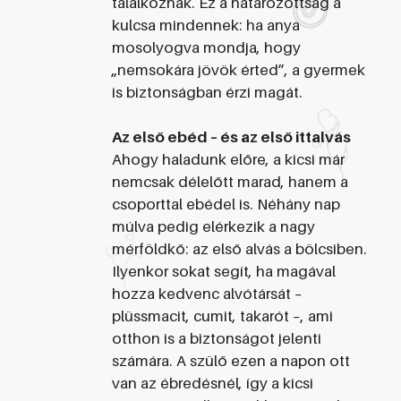
találkoznak. Ez a határozottság a
kulcsa mindennek: ha anya
mosolyogva mondja, hogy
„nemsokára jövök érted”, a gyermek
is biztonságban érzi magát.
Az első ebéd – és az első ittalvás
Ahogy haladunk előre, a kicsi már
nemcsak délelőtt marad, hanem a
csoporttal ebédel is. Néhány nap
múlva pedig elérkezik a nagy
mérföldkő: az első alvás a bölcsiben.
Ilyenkor sokat segít, ha magával
hozza kedvenc alvótársát –
plüssmacit, cumit, takarót –, ami
otthon is a biztonságot jelenti
számára. A szülő ezen a napon ott
van az ébredésnél, így a kicsi